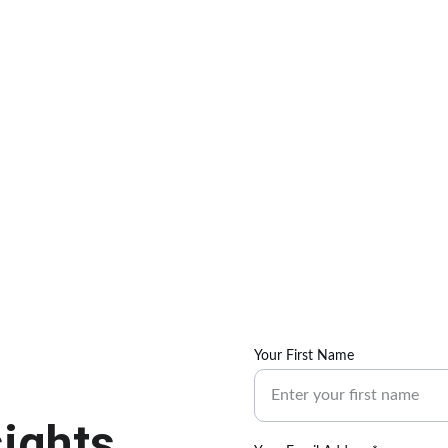
疫苗导致自闭
探索关于疫苗和自闭症的多样化观点，以进行知情讨论和更深
解。
Your First Name
sights