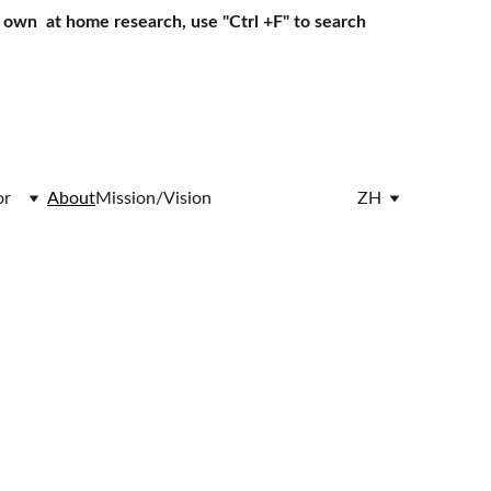
own  at home research, use "Ctrl +F" to search
or
About
Mission/Vision
ZH